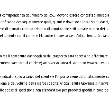
ata corrispondenza del numero dei colli, devono essere contestati immed
ecificando dettagliatamente quali, quanti e dove sono localizzati i danni,
invece di mancata contestazione o di annotazione scritta male o poco dettag
rettamente con il corriere. Ma anche in questo caso Antica Tenuta Giovanna
gro ma il contenuto danneggiato dal trasporto sarà necessario effettuare
tempestivamente al corriere) attraverso l'area di supporto www.biotenu
 indicato, sono a carico del cliente e l’importo viene automaticamente c
sione e del volume della merce spedita. Antica Tenuta Giovanna si riserva 
lle spese di spedizione non standard e/o per prodotti spediti in zone pe