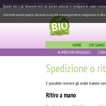
Assistenza
e ordini
:
+39
339.1169711
-
+39
0766.898711
Questo sito o gli strumenti terzi da questo utilizzati si avvalgono di cookie necess
scorrendo questa pagina, cliccando su un link o proseguendo la navigazione in altra 
HOME
CHI SIAMO
ALIMENTARI BIOLOGICI
CURA
Spedizione o ri
E' possibile ricevere gli ordini tramite c
Ritiro a mano