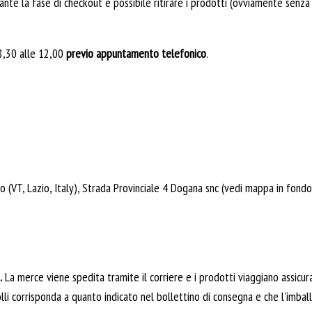
rante la fase di checkout è possibile ritirare i prodotti (ovviamente senz
 8,30 alle 12,00
previo appuntamento telefonico
.
 (VT, Lazio, Italy), Strada Provinciale 4 Dogana snc (vedi mappa in fondo
.
La merce viene spedita tramite il corriere e i prodotti viaggiano assicu
li corrisponda a quanto indicato nel bollettino di consegna e che l'imball