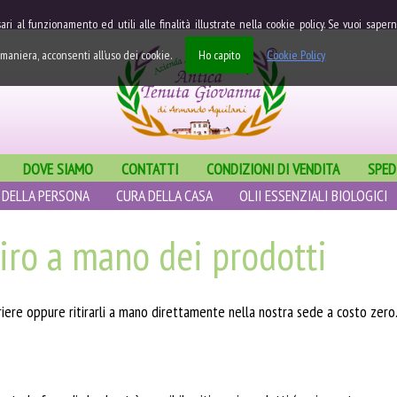
ari al funzionamento ed utili alle finalità illustrate nella cookie policy. Se vuoi sap
maniera, acconsenti all’uso dei cookie.
Ho capito
Cookie Policy
DOVE SIAMO
CONTATTI
CONDIZIONI DI VENDITA
SPED
 DELLA PERSONA
CURA DELLA CASA
OLII ESSENZIALI BIOLOGICI
tiro a mano dei prodotti
orriere oppure ritirarli a mano direttamente nella nostra sede a costo zero