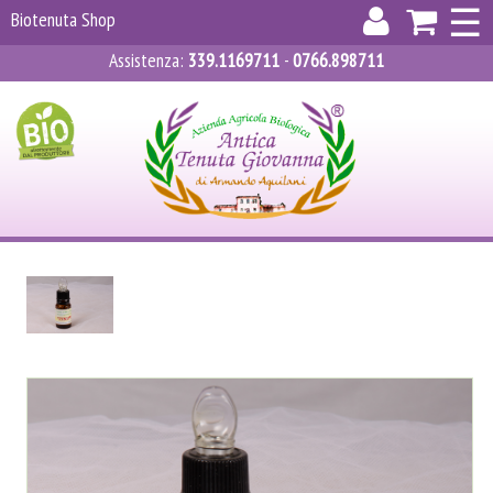
×
☰
Biotenuta Shop
Assistenza
:
339.1169711
-
0766.898711
ACCEDI
REGISTRATI
CARRELLO