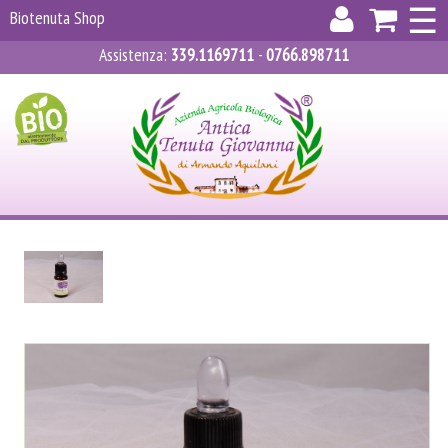
×
☰
Biotenuta Shop
Assistenza
:
339.1169711
-
0766.898711
ACCEDI
REGISTRATI
CARRELLO