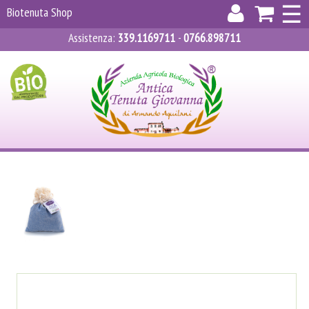
×
☰
Biotenuta Shop
Assistenza
:
339.1169711
-
0766.898711
ACCEDI
REGISTRATI
CARRELLO