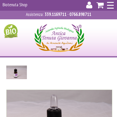
×
☰
Biotenuta Shop
Assistenza
:
339.1169711
-
0766.898711
ACCEDI
REGISTRATI
CARRELLO