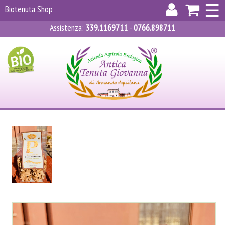
×
☰
Biotenuta Shop
Assistenza
:
339.1169711
-
0766.898711
ACCEDI
REGISTRATI
CARRELLO