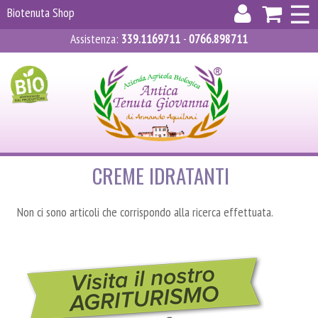
×
☰
Biotenuta Shop
Assistenza
:
339.1169711
-
0766.898711
ACCEDI
REGISTRATI
CARRELLO
CREME IDRATANTI
Non ci sono articoli che corrispondo alla ricerca effettuata.