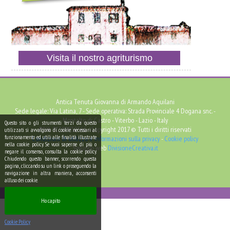
Visita il nostro agriturismo
Antica Tenuta Giovanna di Armando Aquilani
Sede legale: Via Latina, 7 - Sede operativa: Strada Provinciale 4 Dogana snc. -
Montalto di Castro - Viterbo - Lazio - Italy
Questo sito o gli strumenti terzi da questo
P.IVA 01309930566 - Copyright 2017 © Tutti i diritti riservati
utilizzati si avvalgono di cookie necessari al
funzionamento ed utili alle finalità illustrate
Condizioni di utilizzo e informazioni sulla privacy
-
Cookie policy
nella cookie policy. Se vuoi saperne di più o
Sviluppo web
DivisioneCreativa.it
negare il consenso, consulta la cookie policy.
Chiudendo questo banner, scorrendo questa
pagina, cliccando su un link o proseguendo la
navigazione in altra maniera, acconsenti
all’uso dei cookie.
Ho capito
Cookie Policy